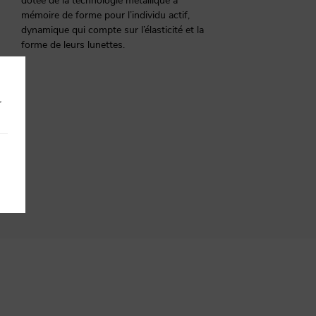
mémoire de forme pour l’individu actif,
dynamique qui compte sur l’élasticité et la
forme de leurs lunettes.
r