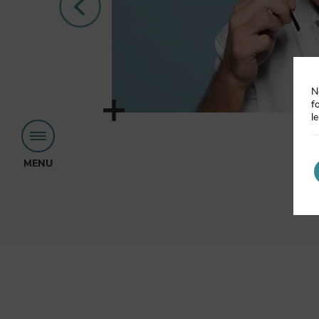
N
f
l