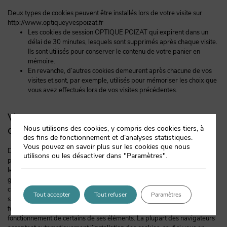
Deux types de cookies peuvent être installés lors de votre visite sur
http://www.optiqueyvespoizat.fr
Les cookies de session OPTIQUE POIZAT qui expirent dans un
délai de 30 minutes, lesquels sont supprimés après chaque visite.
Ils sont utilisés pour conserver le contenu de votre panier en
mémoire.
En revanche, d’autres cookies demeurent après chacune de vos
visites et sont, par exemple, utilisés pour mémoriser les choix que
vous avez effectués lors de vos visites précédentes.
Votre consentement et comment
désactiver les cookies ?
Nous utilisons des cookies, y compris des cookies tiers, à
des fins de fonctionnement et d’analyses statistiques.
Vous pouvez en savoir plus sur les cookies que nous
De nombreux navigateurs web vous permettent de gérer vos
utilisons ou les désactiver dans "Paramètres".
préférences. Vous pouvez configurer votre navigateur pour qu’il refuse
les cookies ou en supprime certains. Vous pouvez être en mesure de
gérer les autres technologies de la même manière que vous gérez les
cookies à l’aide des préférences de votre navigateur. Veuillez noter que
Tout accepter
Tout refuser
Paramètres
si vous choisissez de bloquer les cookies, cela peut gêner le
fonctionnement du site de OPTIQUE POIZAT ou empêcher le
fonctionnement de certains de ses éléments. La plupart des navigateurs