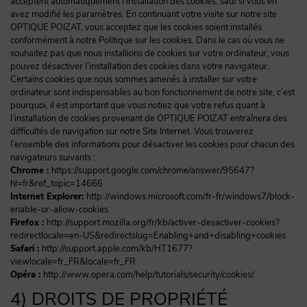
acceptent automatiquement l’installation des cookies, sauf si vous en
avez modifié les paramètres. En continuant votre visite sur notre site
OPTIQUE POIZAT, vous acceptez que les cookies soient installés
conformément à notre Politique sur les cookies. Dans le cas où vous ne
souhaitez pas que nous installions de cookies sur votre ordinateur, vous
pouvez désactiver l’installation des cookies dans votre navigateur.
Certains cookies que nous sommes amenés à installer sur votre
ordinateur sont indispensables au bon fonctionnement de notre site, c’est
pourquoi, il est important que vous notiez que votre refus quant à
l’installation de cookies provenant de OPTIQUE POIZAT entraînera des
difficultés de navigation sur notre Site Internet. Vous trouverez
l’ensemble des informations pour désactiver les cookies pour chacun des
navigateurs suivants :
Chrome :
https://support.google.com/chrome/answer/95647?
hl=fr&ref_topic=14666
Internet Explorer:
http://windows.microsoft.com/fr-fr/windows7/block-
enable-or-allow-cookies
Firefox :
http://support.mozilla.org/fr/kb/activer-desactiver-cookies?
redirectlocale=en-US&redirectslug=Enabling+and+disabling+cookies
Safari :
http://support.apple.com/kb/HT1677?
viewlocale=fr_FR&locale=fr_FR
Opéra :
http://www.opera.com/help/tutorials/security/cookies/
4) DROITS DE PROPRIÉTÉ